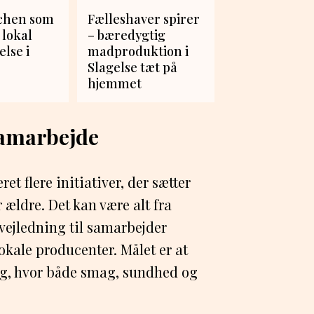
chen som
Fælleshaver spirer
 lokal
– bæredygtig
else i
madproduktion i
Slagelse tæt på
hjemmet
 samarbejde
ret flere initiativer, der sætter
ældre. Det kan være alt fra
ejledning til samarbejder
kale producenter. Målet er at
ng, hvor både smag, sundhed og