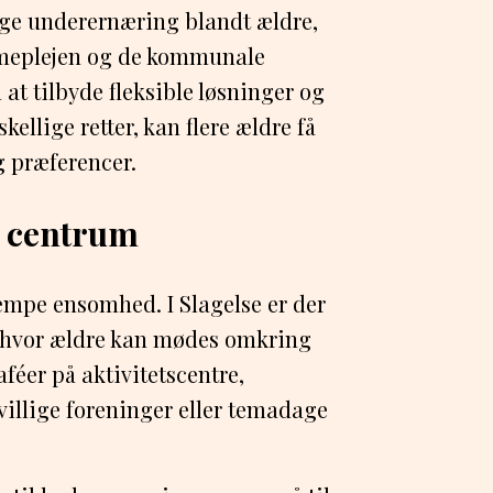
gge underernæring blandt ældre,
mmeplejen og de kommunale
at tilbyde fleksible løsninger og
ellige retter, kan flere ældre få
g præferencer.
 i centrum
æmpe ensomhed. I Slagelse er der
, hvor ældre kan mødes omkring
aféer på aktivitetscentre,
ivillige foreninger eller temadage