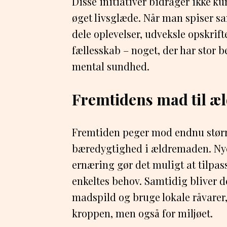
Disse initiativer bidrager ikke ku
øget livsglæde. Når man spiser s
dele oplevelser, udveksle opskrifte
fællesskab – noget, der har stor b
mental sundhed.
Fremtidens mad til æ
Fremtiden peger mod endnu større
bæredygtighed i ældremaden. Nye
ernæring gør det muligt at tilpas
enkeltes behov. Samtidig bliver 
madspild og bruge lokale råvarer,
kroppen, men også for miljøet.