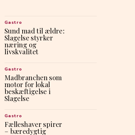
Gastro
Sund mad til ældre:
Slagelse styrker
næring og
livskvalitet
Gastro
Madbranchen som
motor for lokal
beskæftigelse i
Slagelse
Gastro
Fælleshaver spirer
– bæredygtig