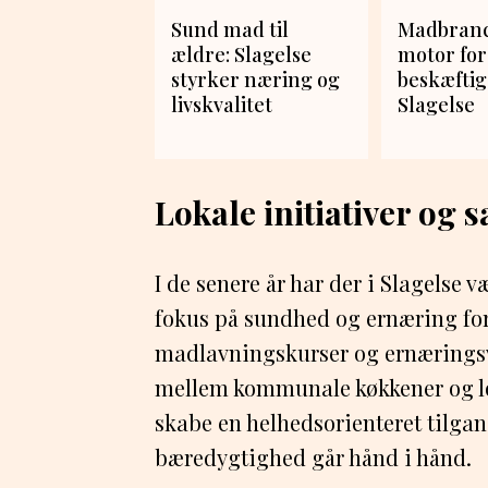
Sund mad til
Madbran
ældre: Slagelse
motor for
styrker næring og
beskæftig
livskvalitet
Slagelse
Lokale initiativer og
I de senere år har der i Slagelse væ
fokus på sundhed og ernæring for 
madlavningskurser og ernæringsv
mellem kommunale køkkener og lo
skabe en helhedsorienteret tilga
bæredygtighed går hånd i hånd.