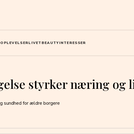
I
OPLEVELSER
LIVET
BEAUTY
INTERESSER
else styrker næring og l
 sundhed for ældre borgere