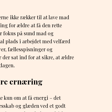
erne ikke rækker til at lave mad
ng for ældre at få den rette
r fokus på sund mad og
tral plads i arbejdet med velfærd
ver, fællesspisninger og
der sat ind for at sikre, at ældre
rdagen.
re ernæring
 kun om at få energi – det
lesskab og glæden ved et godt