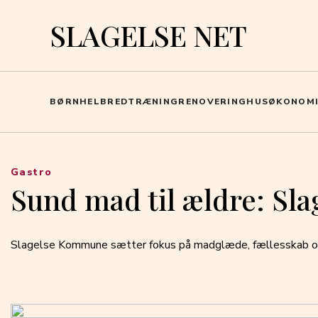
SLAGELSE NET
BØRN
HELBRED
TRÆNING
RENOVERING
HUS
ØKONOM
Gastro
Sund mad til ældre: Slag
Slagelse Kommune sætter fokus på madglæde, fællesskab og