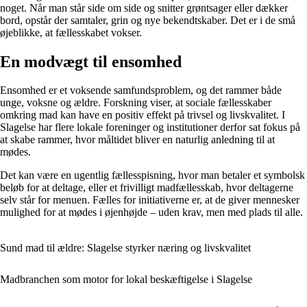
noget. Når man står side om side og snitter grøntsager eller dækker
bord, opstår der samtaler, grin og nye bekendtskaber. Det er i de små
øjeblikke, at fællesskabet vokser.
En modvægt til ensomhed
Ensomhed er et voksende samfundsproblem, og det rammer både
unge, voksne og ældre. Forskning viser, at sociale fællesskaber
omkring mad kan have en positiv effekt på trivsel og livskvalitet. I
Slagelse har flere lokale foreninger og institutioner derfor sat fokus på
at skabe rammer, hvor måltidet bliver en naturlig anledning til at
mødes.
Det kan være en ugentlig fællesspisning, hvor man betaler et symbolsk
beløb for at deltage, eller et frivilligt madfællesskab, hvor deltagerne
selv står for menuen. Fælles for initiativerne er, at de giver mennesker
mulighed for at mødes i øjenhøjde – uden krav, men med plads til alle.
Sund mad til ældre: Slagelse styrker næring og livskvalitet
Madbranchen som motor for lokal beskæftigelse i Slagelse