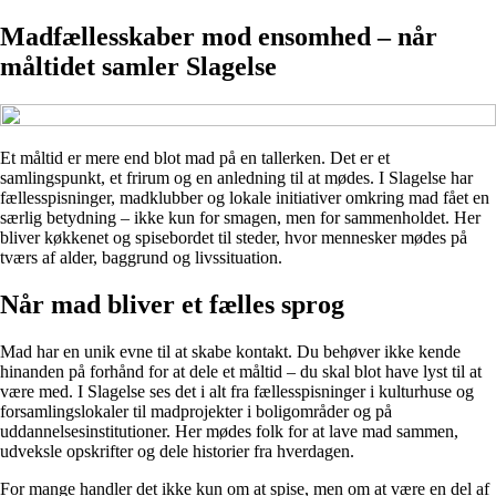
Madfællesskaber mod ensomhed – når
måltidet samler Slagelse
Et måltid er mere end blot mad på en tallerken. Det er et
samlingspunkt, et frirum og en anledning til at mødes. I Slagelse har
fællesspisninger, madklubber og lokale initiativer omkring mad fået en
særlig betydning – ikke kun for smagen, men for sammenholdet. Her
bliver køkkenet og spisebordet til steder, hvor mennesker mødes på
tværs af alder, baggrund og livssituation.
Når mad bliver et fælles sprog
Mad har en unik evne til at skabe kontakt. Du behøver ikke kende
hinanden på forhånd for at dele et måltid – du skal blot have lyst til at
være med. I Slagelse ses det i alt fra fællesspisninger i kulturhuse og
forsamlingslokaler til madprojekter i boligområder og på
uddannelsesinstitutioner. Her mødes folk for at lave mad sammen,
udveksle opskrifter og dele historier fra hverdagen.
For mange handler det ikke kun om at spise, men om at være en del af