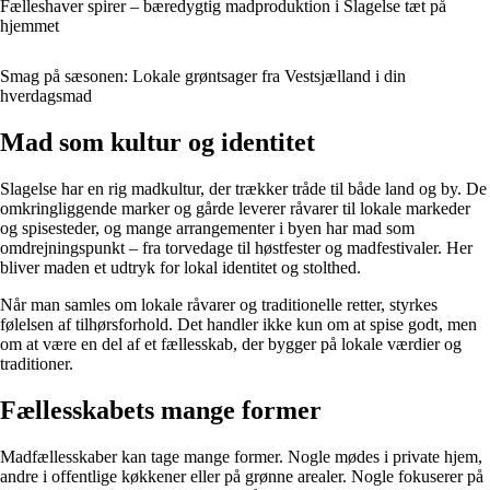
Fælleshaver spirer – bæredygtig madproduktion i Slagelse tæt på
hjemmet
Smag på sæsonen: Lokale grøntsager fra Vestsjælland i din
hverdagsmad
Mad som kultur og identitet
Slagelse har en rig madkultur, der trækker tråde til både land og by. De
omkringliggende marker og gårde leverer råvarer til lokale markeder
og spisesteder, og mange arrangementer i byen har mad som
omdrejningspunkt – fra torvedage til høstfester og madfestivaler. Her
bliver maden et udtryk for lokal identitet og stolthed.
Når man samles om lokale råvarer og traditionelle retter, styrkes
følelsen af tilhørsforhold. Det handler ikke kun om at spise godt, men
om at være en del af et fællesskab, der bygger på lokale værdier og
traditioner.
Fællesskabets mange former
Madfællesskaber kan tage mange former. Nogle mødes i private hjem,
andre i offentlige køkkener eller på grønne arealer. Nogle fokuserer på