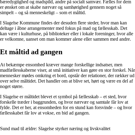
bæredygtighed og madspild, andre på socialt samvær. Fælles for dem
er ønsket om at skabe nærvær og samhørighed gennem noget så
simpelt – og så menneskeligt – som et måltid.
I Slagelse Kommune findes der desuden flere steder, hvor man kan
deltage i åbne arrangementer med fokus på mad og fællesskab. Det
kan være i kulturhuse, på biblioteker eller i lokale foreninger, hvor alle
er velkomne, uanset om man kommer alene eller sammen med andre.
Et måltid ad gangen
At bekæmpe ensomhed kræver mange forskellige indsatser, men
madfællesskaberne viser, at små initiativer kan gøre en stor forskel. Når
mennesker mødes omkring et bord, opstår der relationer, der rækker ud
over selve måltidet. Det handler om at blive set, hørt og være en del af
noget større.
I Slagelse er måltidet blevet et symbol på fællesskab – et sted, hvor
forskelle træder i baggrunden, og hvor nærvær og samtale får lov at
fylde. Det er her, at ensomheden for en stund kan forsvinde – og hvor
fællesskabet får lov at vokse, en bid ad gangen.
Sund mad til ældre: Slagelse styrker næring og livskvalitet