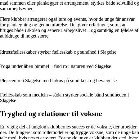
mad sammen eller planlægger et arrangement, styrkes både selvtillid og
samarbejdsevner.
Flere klubber arrangerer også ture og events, hvor de unge får ansvar
for planlægning og gennemførelse. Det giver erfaringer, som kan
bruges både i skolen og senere i arbejdslivet – og samtidig en følelse af
at bidrage til noget større.
Idrætsfællesskaber styrker fællesskab og sundhed i Slagelse
Yoga under åben himmel – find ro i naturen ved Slagelse
Plejecentre i Slagelse med fokus på sund kost og bevægelse
Fællesskab som medicin – sådan styrker sociale bånd sundheden i
Slagelse
Tryghed og relationer til voksne
En vigtig del af ungdomsklubbernes succes er de voksne, der arbejder
der. De fungerer som rollemodeller og trygge voksne, som de unge kan
tale med, hvis noget er svært. For nogle unge er klubben det sted, hvor