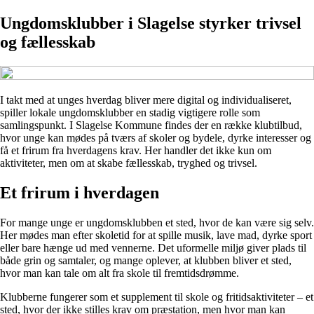
Ungdomsklubber i Slagelse styrker trivsel
og fællesskab
I takt med at unges hverdag bliver mere digital og individualiseret,
spiller lokale ungdomsklubber en stadig vigtigere rolle som
samlingspunkt. I Slagelse Kommune findes der en række klubtilbud,
hvor unge kan mødes på tværs af skoler og bydele, dyrke interesser og
få et frirum fra hverdagens krav. Her handler det ikke kun om
aktiviteter, men om at skabe fællesskab, tryghed og trivsel.
Et frirum i hverdagen
For mange unge er ungdomsklubben et sted, hvor de kan være sig selv.
Her mødes man efter skoletid for at spille musik, lave mad, dyrke sport
eller bare hænge ud med vennerne. Det uformelle miljø giver plads til
både grin og samtaler, og mange oplever, at klubben bliver et sted,
hvor man kan tale om alt fra skole til fremtidsdrømme.
Klubberne fungerer som et supplement til skole og fritidsaktiviteter – et
sted, hvor der ikke stilles krav om præstation, men hvor man kan