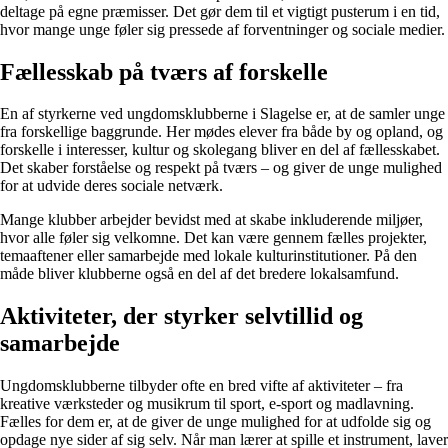
deltage på egne præmisser. Det gør dem til et vigtigt pusterum i en tid,
hvor mange unge føler sig pressede af forventninger og sociale medier.
Fællesskab på tværs af forskelle
En af styrkerne ved ungdomsklubberne i Slagelse er, at de samler unge
fra forskellige baggrunde. Her mødes elever fra både by og opland, og
forskelle i interesser, kultur og skolegang bliver en del af fællesskabet.
Det skaber forståelse og respekt på tværs – og giver de unge mulighed
for at udvide deres sociale netværk.
Mange klubber arbejder bevidst med at skabe inkluderende miljøer,
hvor alle føler sig velkomne. Det kan være gennem fælles projekter,
temaaftener eller samarbejde med lokale kulturinstitutioner. På den
måde bliver klubberne også en del af det bredere lokalsamfund.
Aktiviteter, der styrker selvtillid og
samarbejde
Ungdomsklubberne tilbyder ofte en bred vifte af aktiviteter – fra
kreative værksteder og musikrum til sport, e-sport og madlavning.
Fælles for dem er, at de giver de unge mulighed for at udfolde sig og
opdage nye sider af sig selv. Når man lærer at spille et instrument, laver