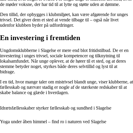
de møder voksne, der har tid til at lytte og støtte uden at dømme.
Den tillid, der opbygges i klubmiljøet, kan være afgørende for unges
trivsel. Det giver dem et sted at vende tilbage til – også når livet
udenfor klubben byder på udfordringer.
En investering i fremtiden
Ungdomsklubberne i Slagelse er mere end blot fritidstilbud. De er en
investering i unges trivsel, sociale kompetencer og tilknytning til
lokalsamfundet. Når unge oplever, at de hører til et sted, og at deres
stemme betyder noget, styrkes både deres selvtillid og lyst til at
bidrage.
I en tid, hvor mange taler om mistrivsel blandt unge, viser klubberne, at
fællesskab og nærvær stadig er nogle af de stærkeste redskaber til at
skabe balance og glæde i hverdagen.
Idrætsfællesskaber styrker fællesskab og sundhed i Slagelse
Yoga under åben himmel – find ro i naturen ved Slagelse